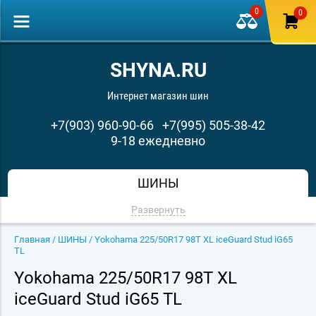
0
0
SHYNA.RU
Интернет магазин шин
+7(903) 960-90-66
+7(995) 505-38-42
9-18 ежедневно
ШИНЫ
Развернуть
Главная
/
ШИНЫ
/ Yokohama 225/50R17 98T XL iceGuard Stud iG65
TL
Yokohama 225/50R17 98T XL
iceGuard Stud iG65 TL